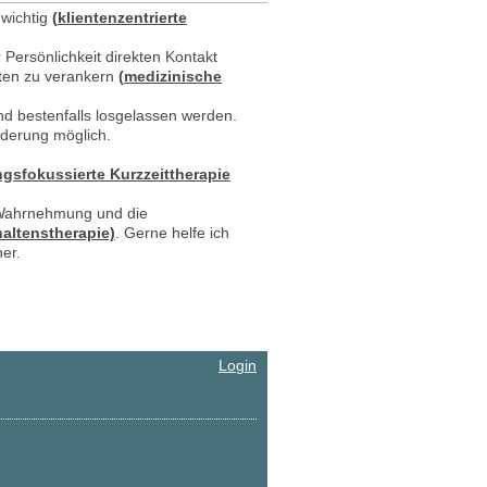
 wichtig
(
klientenzentrierte
 Persönlichkeit direkten Kontakt
iten zu verankern
(
medizinische
d bestenfalls losgelassen werden.
nderung möglich.
ngsfokussierte Kurzzeittherapie
e Wahrnehmung und die
haltenstherapie)
. Gerne helfe ich
er.
Login