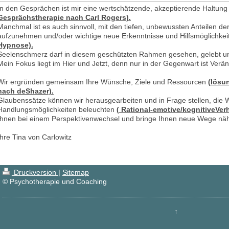
In den Gesprächen ist mir eine wertschätzende, akzeptierende Haltung
Gesprächstherapie nach Carl Rogers).
Manchmal ist es auch sinnvoll, mit den tiefen, unbewussten Anteilen der
aufzunehmen und/oder wichtige neue Erkenntnisse und Hilfsmöglichke
Hypnose).
Seelenschmerz darf in diesem geschützten Rahmen gesehen, gelebt un
Mein Fokus liegt im Hier und Jetzt, denn nur in der Gegenwart ist Verä
Wir ergründen gemeinsam Ihre Wünsche, Ziele und Ressourcen
(lösu
nach deShazer).
Glaubenssätze können wir herausgearbeiten und in Frage stellen, di
Handlungsmöglichkeiten beleuchten
( Rational-emotive/kognitiveVer
Ihnen bei einem Perspektivenwechsel und bringe Ihnen neue Wege näh
Ihre Tina von Carlowitz
Druckversion
|
Sitemap
© Psychotherapie und Coaching
↑